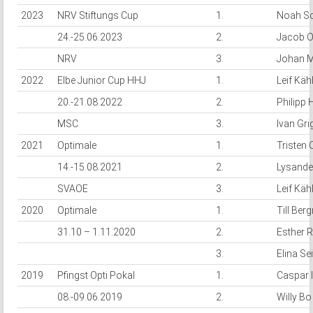
2023
NRV Stiftungs Cup
1.
Noah Sc
24.-25.06.2023
2.
Jacob 
NRV
3.
Johan M
2022
Elbe Junior Cup HHJ
1.
Leif Käh
20.-21.08.2022
2.
Philipp
MSC
3.
Ivan Gri
2021
Optimale
1.
Tristen
14.-15.08.2021
2.
Lysande
SVAOE
3.
Leif Käh
2020
Optimale
1.
Till Be
31.10 – 1.11.2020
2.
Esther 
3.
Elina Sei
2019
Pfingst Opti Pokal
1.
Caspar I
08.-09.06.2019
2.
Willy B