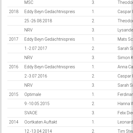
MSC
3.
Theodo
2018
Eddy Beyn Gedächtnispreis
1.
Caspar I
25.-26.08.2018
2.
Theodo
NRV
3.
Lysande
2017
Eddy Beyn Gedächtnispreis
1.
Mats S
1.-2.07.2017
2.
Sarah 
NRV
3.
Simon K
2016
Eddy Beyn Gedächtnispreis
1.
Anna Ca
2.-3.07.2016
2.
Caspar I
NRV
3.
Sarah 
2015
Optimale
1.
Ferdina
9.-10.05.2015
2.
Hanna W
SVAOE
3.
Felix D
2014
Oortkaten Auftakt
1.
Leonard
12.-13.04.2014
2.
Tim Ste