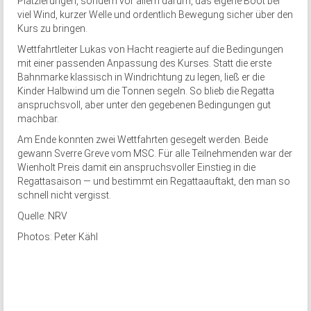
Platzierungen, sondern vor allem darum, das eigene Boot bei
viel Wind, kurzer Welle und ordentlich Bewegung sicher über den
Kurs zu bringen.
Wettfahrtleiter Lukas von Hacht reagierte auf die Bedingungen
mit einer passenden Anpassung des Kurses. Statt die erste
Bahnmarke klassisch in Windrichtung zu legen, ließ er die
Kinder Halbwind um die Tonnen segeln. So blieb die Regatta
anspruchsvoll, aber unter den gegebenen Bedingungen gut
machbar.
Am Ende konnten zwei Wettfahrten gesegelt werden. Beide
gewann Sverre Greve vom MSC. Für alle Teilnehmenden war der
Wienholt Preis damit ein anspruchsvoller Einstieg in die
Regattasaison — und bestimmt ein Regattaauftakt, den man so
schnell nicht vergisst.
Quelle: NRV
Photos: Peter Kähl