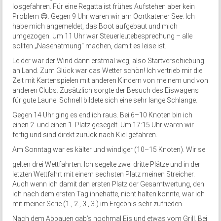
losgefahren. Für eine Regatta ist frühes Aufstehen aber kein
Problem 😊. Gegen 9 Uhr waren wir am Oortkatener See. Ich
habe mich angemeldet, das Boot aufgebaut und mich
umgezogen. Um 11 Uhr war Steuerleutebesprechung – alle
sollten „Nasenatmung“ machen, damit es leise ist.
Leider war der Wind dann erstmal weg, also Startverschiebung
an Land. Zum Glück war das Wetter schön! Ich vertrieb mir die
Zeit mit Kartenspielen mit anderen Kindern von meinem und von
anderen Clubs. Zusätzlich sorgte der Besuch des Eiswagens
für gute Laune. Schnell bildete sich eine sehr lange Schlange.
Gegen 14 Uhr ging es endlich raus. Bei 6–10 Knoten bin ich
einen 2. und einen 1. Platz gesegelt. Um 17:15 Uhr waren wir
fertig und sind direkt zurück nach Kiel gefahren.
Am Sonntag war es kälter und windiger (10–15 Knoten). Wir se
gelten drei Wettfahrten. Ich segelte zwei dritte Plätze und in der
letzten Wettfahrt mit einem sechsten Platz meinen Streicher.
Auch wenn ich damit den ersten Platz der Gesamtwertung, den
ich nach dem ersten Tag innehatte, nicht halten konnte, war ich
mit meiner Serie (1., 2., 3., 3.) im Ergebnis sehr zufrieden.
Nach dem Abbauen gab’s nochmal Eis und etwas vom Grill. Bei