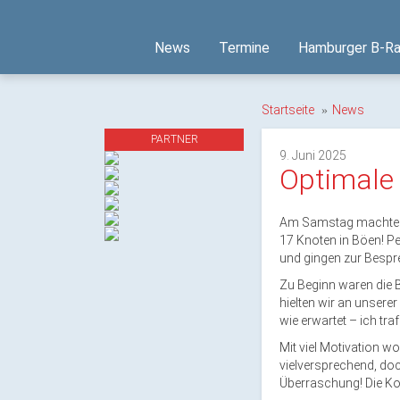
News
Termine
Hamburger B-Ra
Startseite
News
PARTNER
9. Juni 2025
Optimale
Am Samstag machten w
17 Knoten in Böen! Pe
und gingen zur Bespr
Zu Beginn waren die B
hielten wir an unserer
wie erwartet – ich tr
Mit
viel
Motivation wo
vielversprechend, do
Überraschung! Die Kon