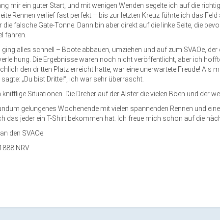
ang mir ein guter Start, und mit wenigen Wenden
segelte
ich
auf
die richti
te Rennen verlief fast perfekt – bis zur letzten Kreuz führte ich das Feld
r die falsche Gate-Tonne
.
D
ann
bin
aber direkt auf die linke Seite, die bev
el fahren
.
 ging alles schnell – Boote abbauen, umziehen und auf zum SVAOe, der 
verleihung. Die Ergebnisse waren noch nicht veröffentlicht, aber ich hoff
hlich den dritten Platz erreicht hatte, war eine unerwartete Freude! Als 
sagte
: „Du bist Dritte!“,
ich war sehr überrascht.
knifflige Situationen
. Die
Dreher
auf der
Alster
die vielen
Böen und der w
rundum gelungenes Wochenende mit vielen spannenden Rennen und eine
h das jeder ein T-Shirt bekommen hat.
Ich freue mich schon auf die näch
an den SVAOe.
 1888 NRV