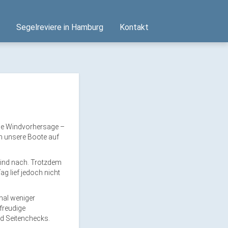
Segelreviere in Hamburg
Kontakt
die Windvorhersage –
en unsere Boote auf
Wind nach. Trotzdem
ag lief jedoch nicht
mal weniger
freudige
nd Seitenchecks.