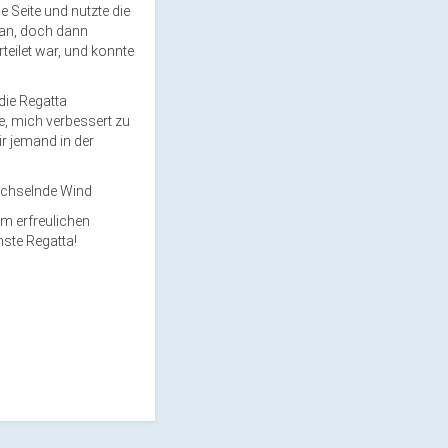
ge Seite und nutzte die
 an
,
doch dann
orteilet war, und konnte
die Regatta
te, mich verbessert zu
mir jemand
in der
echselnde Wind
m erfreulichen
ste Regatta!