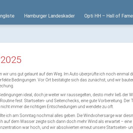
ngliste
Hamburger Landeskader
Opti HH – Hall of Fame
 2025
ir uns gut gelaunt auf den Weg. Im Auto überprüfte ich noch einmal 
rfekte Bedingungen. Vor Ort bestätigte sich das zunächst, und wir baut
echung.
edingungen ideal, doch je weiter wir
r
aussegelten, desto mehr ließ der 
 Routine fest: Startseiten- und Seitenchecks,
eine
gute
Vorbereitung. Der T
af nicht immer die richtigen Entscheidungen und wendete zu oft.
llte ich am Sonntag nochmal alles geben. Die Wind
vohersarge
war dies
ch auf dem Wasser zeigte sich dann doch mehr Wind als erwartet – eine 
zentration war hoch, und wir absolvierten erneut unsere Startseiten- u