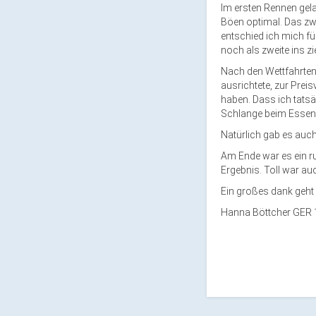
Im ersten Rennen gel
Böen optimal. Das zwei
entschied ich
mich
fü
noch als zweite ins zi
Nach den Wettfahrten
ausrichtete, zur Preis
haben. Dass ich tatsäc
Schlange
beim
Essen
Natürlich gab es auch 
Am Ende war es ein 
Ergebnis.
Toll war auc
Ein große
s
dank geh
t
Hanna Böttcher GER