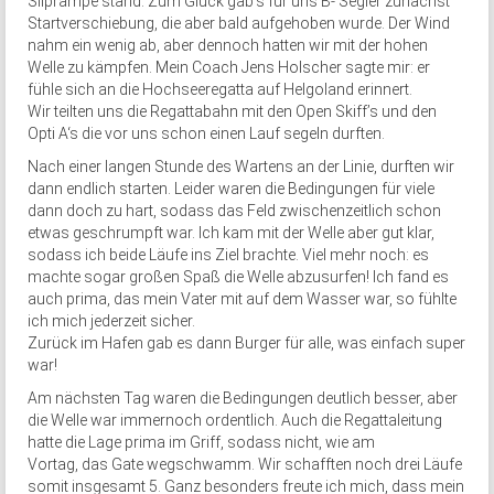
Sliprampe stand. Zum Glück gab’s für uns B- Segler zunächst
Startverschiebung, die aber bald aufgehoben wurde. Der Wind
nahm ein wenig ab, aber dennoch hatten wir mit der hohen
Welle zu kämpfen. Mein Coach Jens Holscher sagte mir: er
fühle sich an die Hochseeregatta auf Helgoland erinnert.
Wir teilten uns die Regattabahn mit den Open Skiff’s und den
Opti A‘s die vor uns schon einen Lauf segeln durften.
Nach einer langen Stunde des Wartens an der Linie, durften wir
dann endlich starten. Leider waren die Bedingungen für viele
dann doch zu hart, sodass das Feld zwischenzeitlich schon
etwas geschrumpft war. Ich kam mit der Welle aber gut klar,
sodass ich beide Läufe ins Ziel brachte. Viel mehr noch: es
machte sogar großen Spaß die Welle abzusurfen! Ich fand es
auch prima, das mein Vater mit auf dem Wasser war, so fühlte
ich mich jederzeit sicher.
Zurück im Hafen gab es dann Burger für alle, was einfach super
war!
Am nächsten Tag waren die Bedingungen deutlich besser, aber
die Welle war immernoch ordentlich. Auch die Regattaleitung
hatte die Lage prima im Griff, sodass nicht, wie am
Vortag, das Gate wegschwamm. Wir schafften noch drei Läufe
somit insgesamt 5. Ganz besonders freute ich mich, dass mein