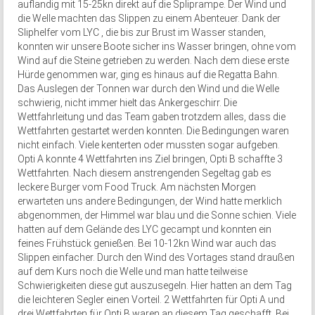
auflandig mit 15-25kn direkt auf die Spliprampe. Der Wind und
die Welle machten das Slippen zu einem Abenteuer. Dank der
Sliphelfer vom LYC , die bis zur Brust im Wasser standen,
konnten wir unsere Boote sicher ins Wasser bringen, ohne vom
Wind auf die Steine getrieben zu werden. Nach dem diese erste
Hürde genommen war, ging es hinaus auf die Regatta Bahn.
Das Auslegen der Tonnen war durch den Wind und die Welle
schwierig, nicht immer hielt das Ankergeschirr. Die
Wettfahrleitung und das Team gaben trotzdem alles, dass die
Wettfahrten gestartet werden konnten. Die Bedingungen waren
nicht einfach. Viele kenterten oder mussten sogar aufgeben.
Opti A konnte 4 Wettfahrten ins Ziel bringen, Opti B schaffte 3
Wettfahrten. Nach diesem anstrengenden Segeltag gab es
leckere Burger vom Food Truck. Am nächsten Morgen
erwarteten uns andere Bedingungen, der Wind hatte merklich
abgenommen, der Himmel war blau und die Sonne schien. Viele
hatten auf dem Gelände des LYC gecampt und konnten ein
feines Frühstück genießen. Bei 10-12kn Wind war auch das
Slippen einfacher. Durch den Wind des Vortages stand draußen
auf dem Kurs noch die Welle und man hatte teilweise
Schwierigkeiten diese gut auszusegeln. Hier hatten an dem Tag
die leichteren Segler einen Vorteil. 2 Wettfahrten für Opti A und
drei Wettfahrten für Opti B waren an diesem Tag geschafft. Bei