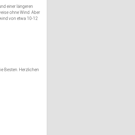
nd einer längeren
lweise ohne Wind. Aber
twind von etwa 10-12
die Besten. Herzlichen