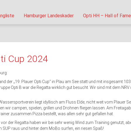
ngliste
Hamburger Landeskader
Opti HH – Hall of Fame
ti Cup 2024
urg:
and der „19. Plauer Opti Cup“ in Plau am See statt und mit insgesamt 103
Gruppe Opti B war die Regatta wirklich gut besucht. Wir sind mit dem NRV 
Wassersportverein liegt idyllisch am Fluss Elde, nicht weit vom Plauer S
n wir campen, spielen, grillen und Drohnen fliegen lassen. Am Freitaga
ainer zusammen Pizza bestellt, was allen sehr gut gefallen hat.
e vor der Regatta haben wir bei sehr wenig Wind zum Training genutzt, a
 SUP raus und hinter dem MoBo surfen, ein riesen Spaß!