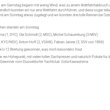
ag am Samstag begann mit wenig Wind, was zu einem Wettfahrtabbruch u
ztendlich konnten wir nur eine Wettfahrt durchführen, und diese sogar tei
nd am Sonntag etwas zugelegt und wir konnten drei tolle Rennen bei Os
chen standen am Sonntag:
ma (1, DYC), Ole Schmidt (2, MSC), Michel Schauenburg (3.NRV)
(1, KYC/NSV), Anton Hoff (2, VSAW), Fabian Janew (3, SSV von 1894)
die U-12 Wertung gewonnen, was mich besonders freut.
ar ein Höhepunkt, mit vielen tollen Sachpreisen und natürlich Pokale für 
Gewinner vom Düsseldorfer Yachtclub: Gota Kawashima.