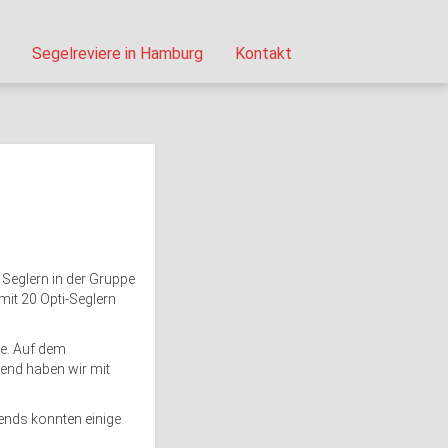
Segelreviere in Hamburg
Kontakt
 Seglern in der Gruppe
mit 20 Opti-Seglern
ee. Auf dem
bend haben wir mit
bends konnten einige