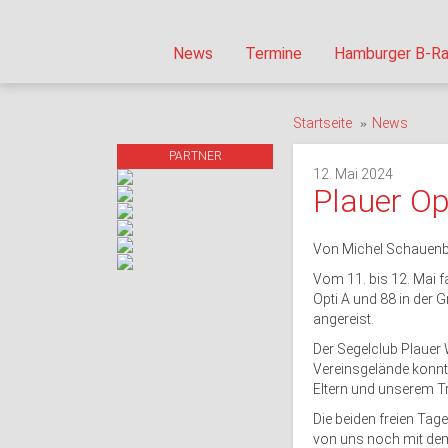
News
Termine
Hamburger B-Ra
Startseite
News
PARTNER
12. Mai 2024
Plauer Op
Von Michel Schauenb
Vom 11. bis 12. Mai f
Opti A und 88 in der 
angereist.
Der Segelclub Plauer 
Vereinsgelände konnte
Eltern und unserem Tr
Die beiden freien Tag
von uns noch mit dem