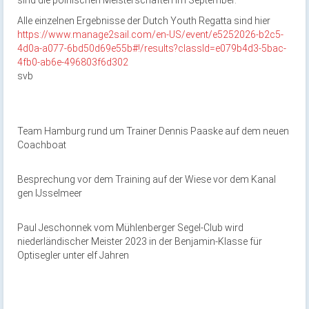
sind die polnischen Meisterschaften im September.
Alle einzelnen Ergebnisse der Dutch Youth Regatta sind hier
https://www.manage2sail.com/en-US/event/e5252026-b2c5-
4d0a-a077-6bd50d69e55b#!/results?classId=e079b4d3-5bac-
4fb0-ab6e-496803f6d302
svb
Team Hamburg rund um Trainer Dennis Paaske auf dem neuen
Coachboat
Besprechung vor dem Training auf der Wiese vor dem Kanal
gen IJsselmeer
Paul Jeschonnek vom Mühlenberger Segel-Club wird
niederländischer Meister 2023 in der Benjamin-Klasse für
Optisegler unter elf Jahren