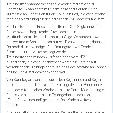
Trainingsmaßnahme mit anschließender internationaler
Regatta teil. Noah sagte mit einem besonders guten Grund
kurzfristig ab: Er hat sich für die EM qualifiziert, in dieser Woche
fand das Vortraining für den deutschen EM-Kader vor Kiel statt.
Für ihre Reise nach Friesland durften die Opti-Seglerinnen und
Segler bzw. die begleitenden Eltern den neuen
Multifunktionstrailer des Hamburger Segel-Verbandes sowie
das werftneue Schlauchboot nutzen. Dies war so neu, dass vor
Ort noch die notwendigen Ausrüstungsteile wie Fender,
Festmacher und Anker besorgt werden mussten.
Trainingstonnen wurden kurzfristig noch vom NRV
ausgeliehen, in dieser Ferienwoche waren alle Vereine auf
verschiedenen Trainingslagern, so dass der Bestand an Tonnen
an Elbe und Alster denkbar knapp war.
Von Sonntag an trainierten die sieben Seglerinnen und Segler
mit Coach Dennis Paaske auf dem eingedeichten Binnenmeer,
nach der erfolgreichen Woche zum Lake Garda Meeting ging es
Dennis vor allem darum, den Teamgedanken des von ihm
„Team Schweinehund“ genannten Opti-Kaders weiter zu
stärken.
Am Himmelfahrtstag, dem ersten Wettfahrttag, konnten in allen