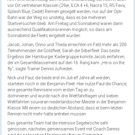
vor Ort vertretenen Klassen (29er, ILCA 4 +6, Nacra 15, RS Feva,
Splash Blue, Cadet) Rennen gesegelt werden, nur auf der Opti-
Bahn war der Weg so unstetig, dass es bei mehreren
Startversuchen blieb. Am Freitag und Sonnabend waren dann
ausreichend Qualifikationsrennen möglich, so dass am
Sonnabend die Fleets eingeteilt wurden.
Jacob, Johan, Onno und Theda erreichten im Feld mehr als 200
Teilnehmenden die Goldfleet, Sarah die Silberfleet. Das beste
Ergebnis der Hamburger Kadergruppe konnte Jacob einfahren,
der im Gesamtklassement auf den 16. Rang kam. „He is on the
fly“, sagte Trainer Dennis zufrieden.
Nick und Paul, die beide erst im Juli elf Jahre alt werden,
starteten noch in der Benjamin-Fleet. Hier nutze Paul die Chance,
eine gesamte Rennserie vom ersten Tag an zu
dominieren und wurde nach drei Wettfahrttagen und sieben
Wettfahrten souverän niederländischer Meister in der Benjamin-
Klasse. Mit einem so deutlichen Abstand, dass er beim letzten
Rennen nicht mehr hätte antreten müssen.
Das gesamte Team hat die intensive Segelwoche sehr
genossen, nächstes gemeinsames Event mit Coach Dennis