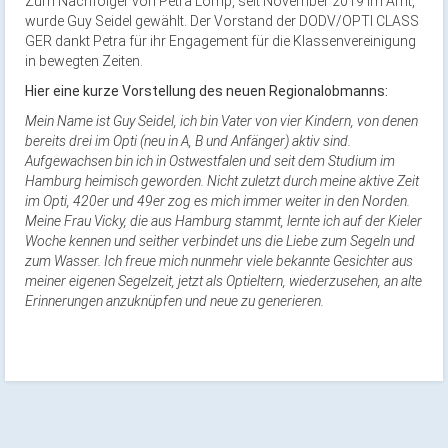
Zum Nachfolger von Petra Lomp, seit November 2019 im Amt,
wurde Guy Seidel gewählt. Der Vorstand der DODV/OPTI CLASS
GER dankt Petra für ihr Engagement für die Klassenvereinigung
in bewegten Zeiten.
Hier eine kurze Vorstellung des neuen Regionalobmanns:
Mein Name ist Guy Seidel, ich bin Vater von vier Kindern, von denen
bereits drei im Opti (neu in A, B und Anfänger) aktiv sind.
Aufgewachsen bin ich in Ostwestfalen und seit dem Studium im
Hamburg heimisch geworden. Nicht zuletzt durch meine aktive Zeit
im Opti, 420er und 49er zog es mich immer weiter in den Norden.
Meine Frau Vicky, die aus Hamburg stammt, lernte ich auf der Kieler
Woche kennen und seither verbindet uns die Liebe zum Segeln und
zum Wasser. Ich freue mich nunmehr viele bekannte Gesichter aus
meiner eigenen Segelzeit, jetzt als Optieltern, wiederzusehen, an alte
Erinnerungen anzuknüpfen und neue zu generieren.