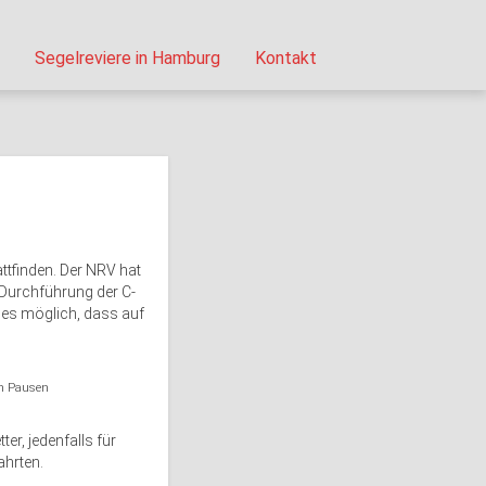
Segelreviere in Hamburg
Kontakt
ttfinden. Der NRV hat
 Durchführung der C-
 es möglich, dass auf
en Pausen
er, jedenfalls für
ahrten.