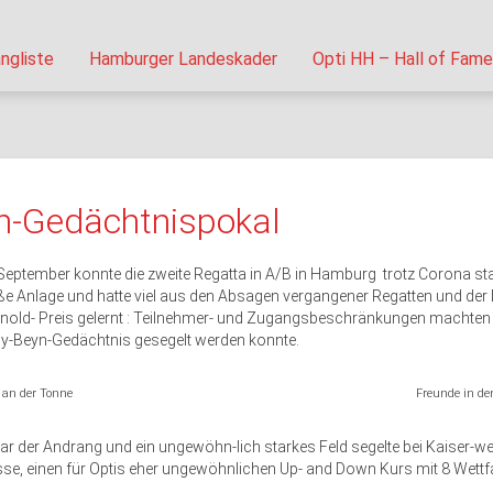
ngliste
Hamburger Landeskader
Opti HH – Hall of Fame
n-Gedächtnispokal
 September konnte die zweite Regatta in A/B in Hamburg trotz Corona sta
ße Anlage und hatte viel aus den Absagen vergangener Regatten und der
nold- Preis gelernt : Teilnehmer- und Zugangsbeschränkungen machten
dy-Beyn-Gedächtnis gesegelt werden konnte.
an der Tonne
Freunde in d
 der Andrang und ein ungewöhn-lich starkes Feld segelte bei Kaiser-wett
se, einen für Optis eher ungewöhnlichen Up- and Down Kurs mit 8 Wettf