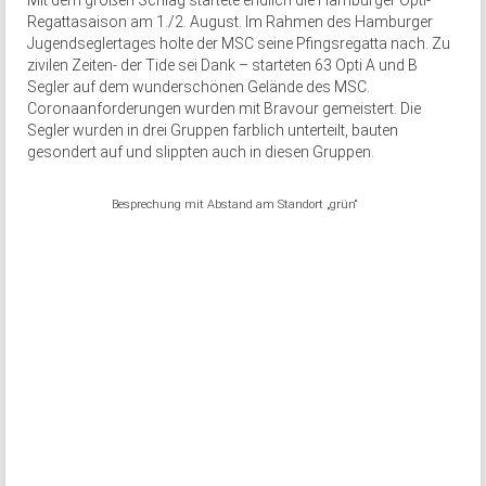
Mit dem großen Schlag startete endlich die Hamburger Opti-
Regattasaison am 1./2. August. Im Rahmen des Hamburger
Jugendseglertages holte der MSC seine Pfingsregatta nach. Zu
zivilen Zeiten- der Tide sei Dank – starteten 63 Opti A und B
Segler auf dem wunderschönen Gelände des MSC.
Coronaanforderungen wurden mit Bravour gemeistert. Die
Segler wurden in drei Gruppen farblich unterteilt, bauten
gesondert auf und slippten auch in diesen Gruppen.
Besprechung mit Abstand am Standort „grün“